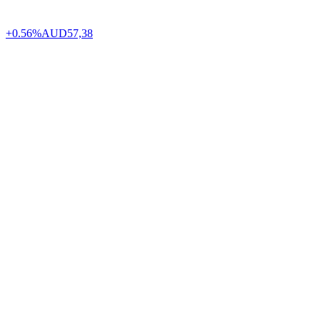
+0.56%
AUD
57,38