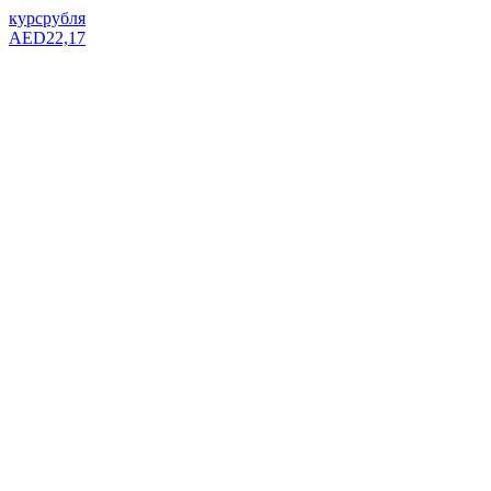
курс
рубля
AED
22,17