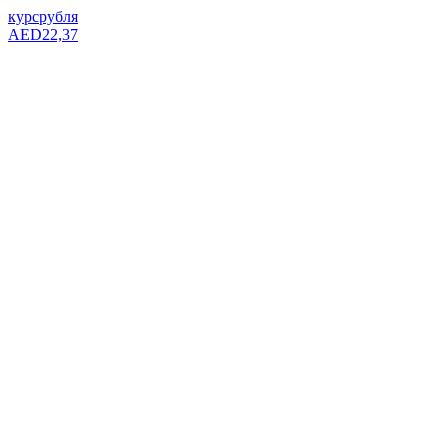
курс
рубля
AED
22,37