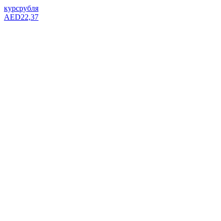
курс
рубля
AED
22,37