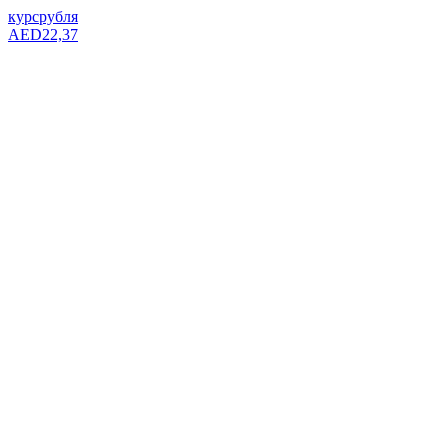
курс
рубля
AED
22,37