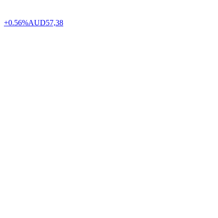
+0.56%
AUD
57,38