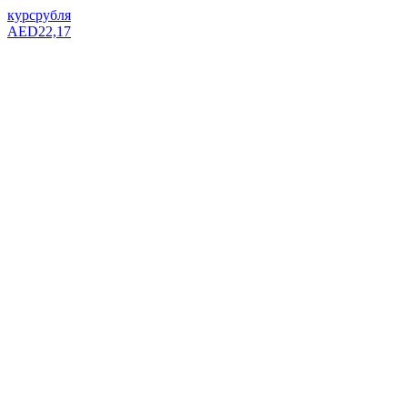
курс
рубля
AED
22,17