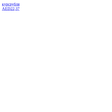
курс
рубля
AED
22,37