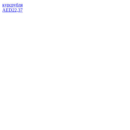
курс
рубля
AED
22,37