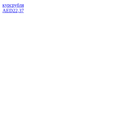
курс
рубля
AED
22,37