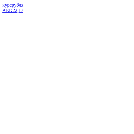
курс
рубля
AED
22,17