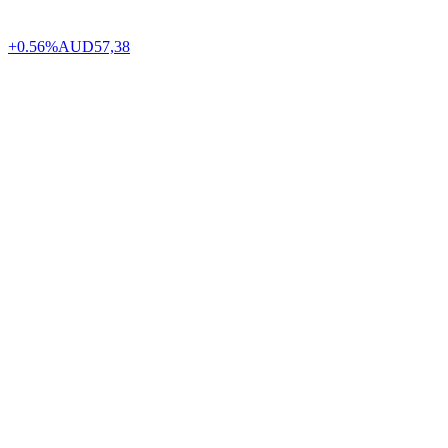
+0.56%
AUD
57,38