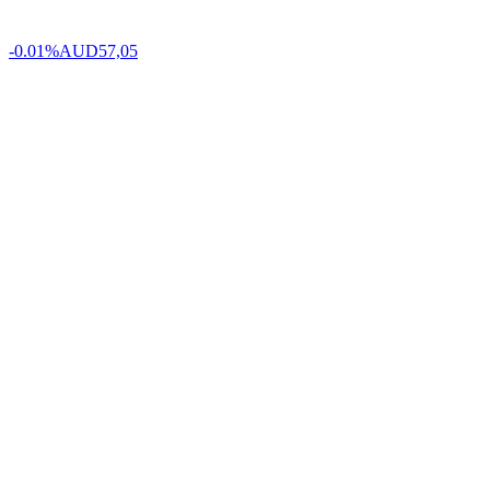
-0.01%
AUD
57,05