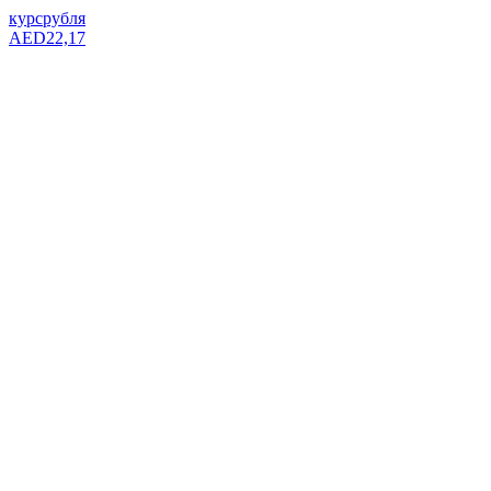
курс
рубля
AED
22,17