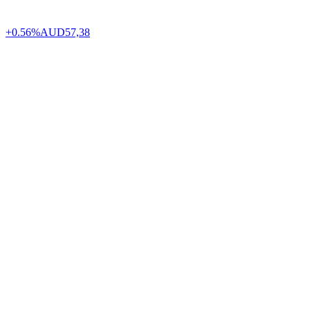
+0.56%
AUD
57,38