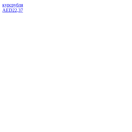
курс
рубля
AED
22,37