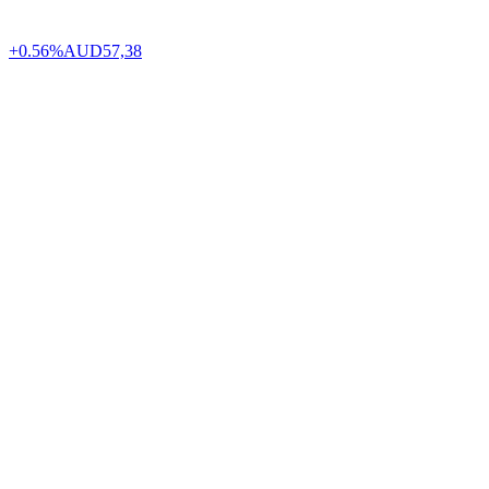
+0.56%
AUD
57,38