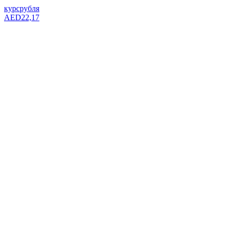
курс
рубля
AED
22,17