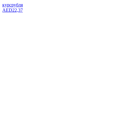
курс
рубля
AED
22,37