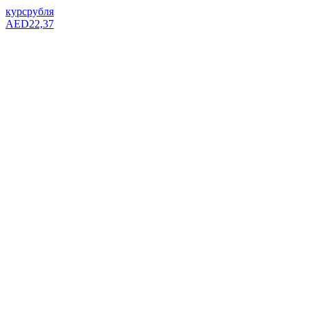
курс
рубля
AED
22,37