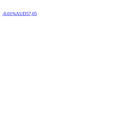
-0.01%
AUD
57,05