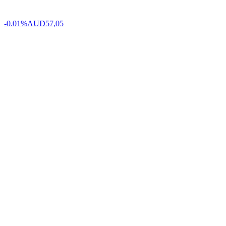
-0.01%
AUD
57,05