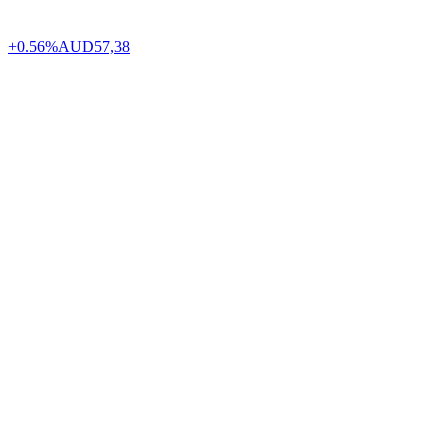
+0.56%
AUD
57,38