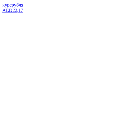
курс
рубля
AED
22,17