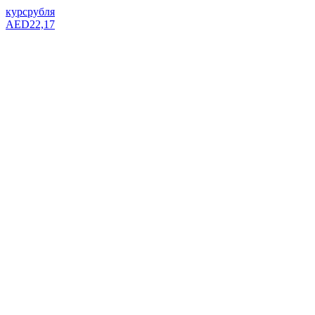
курс
рубля
AED
22,17