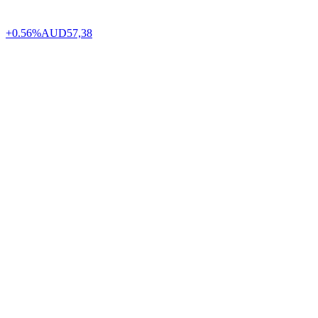
+0.56%
AUD
57,38