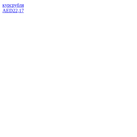
курс
рубля
AED
22,17