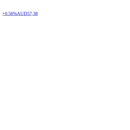
+0.56%
AUD
57,38